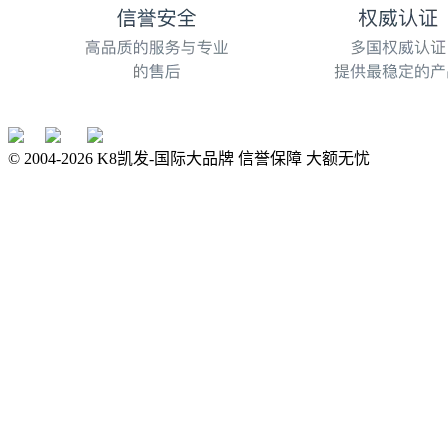
© 2004-
2026
K8凯发-国际大品牌 信誉保障 大额无忧