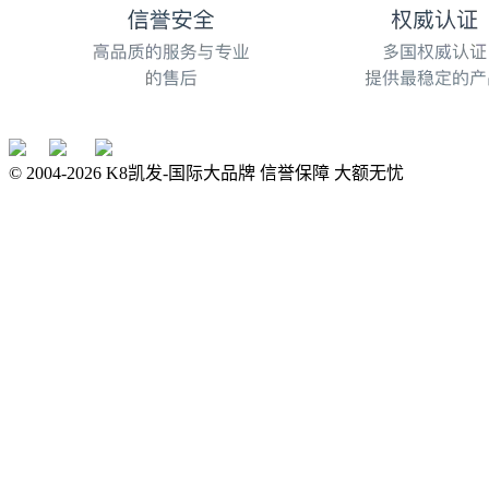
© 2004-
2026
K8凯发-国际大品牌 信誉保障 大额无忧