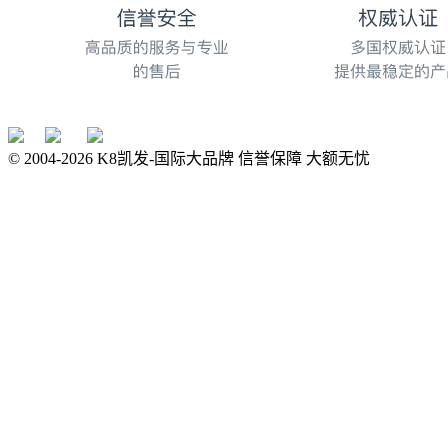
© 2004-
2026
K8凯发-国际大品牌 信誉保障 大额无忧