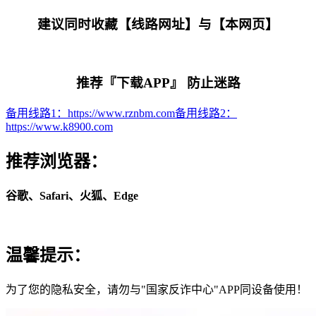
建议同时收藏【线路网址】与【本网页】
推荐『下载APP』 防止迷路
备用线路
1
：
https://www.rznbm.com
备用线路
2
：
https://www.k8900.com
推荐浏览器：
谷歌、Safari、火狐、Edge
温馨提示：
为了您的隐私安全，请勿与"国家反诈中心"APP同设备使用！