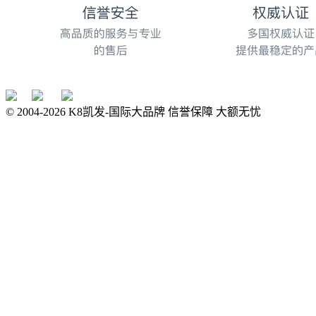
© 2004-
2026
K8凯发-国际大品牌 信誉保障 大额无忧