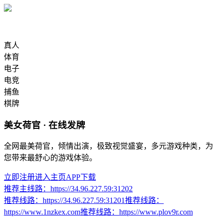
真人
体育
电子
电竞
捕鱼
棋牌
美女荷官 · 在线发牌
全网最美荷官，倾情出演，极致视觉盛宴，多元游戏种类，为
您带来最舒心的游戏体验。
立即注册
进入主页
APP下载
推荐主线路：
https://34.96.227.59:31202
推荐线路：
https://34.96.227.59:31201
推荐线路：
https://www.1nzkex.com
推荐线路：
https://www.plov9r.com