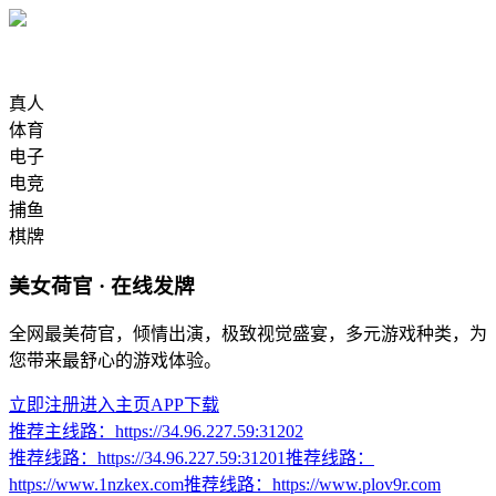
真人
体育
电子
电竞
捕鱼
棋牌
美女荷官 · 在线发牌
全网最美荷官，倾情出演，极致视觉盛宴，多元游戏种类，为
您带来最舒心的游戏体验。
立即注册
进入主页
APP下载
推荐主线路：
https://34.96.227.59:31202
推荐线路：
https://34.96.227.59:31201
推荐线路：
https://www.1nzkex.com
推荐线路：
https://www.plov9r.com