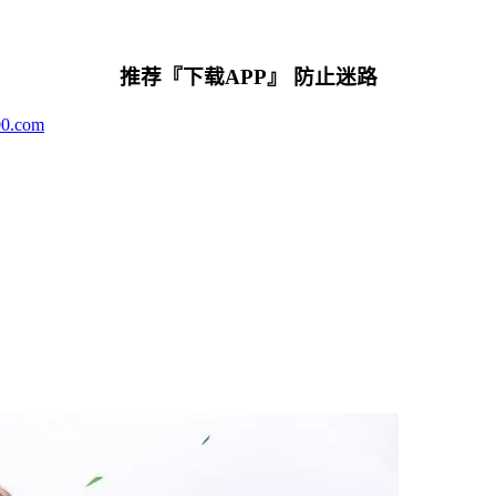
推荐『下载APP』 防止迷路
00.com