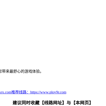
您带来最舒心的游戏体验。
kex.com
推荐线路：
https://www.plov9r.com
建议同时收藏【线路网址】与【本网页】